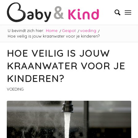
U bevindt zich hier:
Home
/
Gespot
/
voeding
/
Hoe veilig is jouw kraanwater voor je kinderen?
HOE VEILIG IS JOUW
KRAANWATER VOOR JE
KINDEREN?
VOEDING