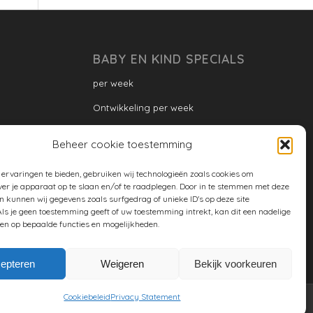
BABY EN KIND SPECIALS
per week
Ontwikkeling per week
Ontwikkeling dreumes: per maand
Beheer cookie toestemming
Ontwikkeling peuter: per maand
ervaringen te bieden, gebruiken wij technologieën zoals cookies om
Ontwikkeling per maand
ver je apparaat op te slaan en/of te raadplegen. Door in te stemmen met deze
n kunnen wij gegevens zoals surfgedrag of unieke ID's op deze site
ontwikkeling per jaar
ls je geen toestemming geeft of uw toestemming intrekt, kan dit een nadelige
en op bepaalde functies en mogelijkheden.
Cookiebeleid (EU)
epteren
Weigeren
Bekijk voorkeuren
Cookiebeleid
Privacy Statement