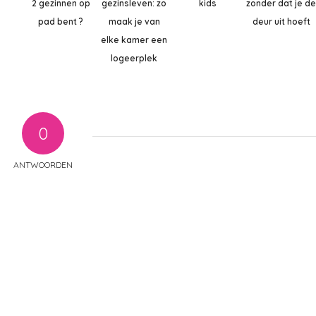
2 gezinnen op
gezinsleven: zo
kids
zonder dat je d
pad bent ?
maak je van
deur uit hoeft
elke kamer een
logeerplek
0
ANTWOORDEN