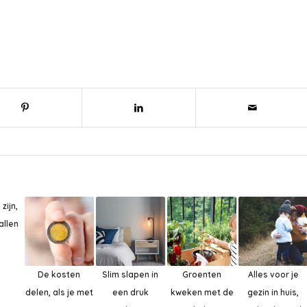
zijn,
allen
De kosten
Slim slapen in
Groenten
Alles voor je
delen, als je met
een druk
kweken met de
gezin in huis,