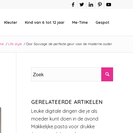
Kleuter
Kind van 6 tot 12 jaar
Me-Time
Gespot
me
/
Life style
/
Dior Sauvage: de perfecte geur voor de moderne ouder
GERELATEERDE ARTIKELEN
Leuke digitale dingen die je als
moeder kunt doen in de avond
Makkelijke pasta voor drukke