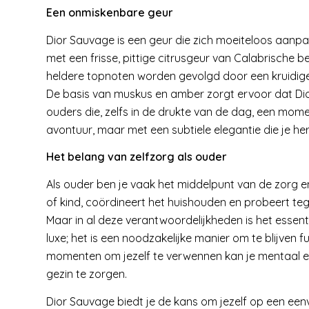
Een onmiskenbare geur
Dior Sauvage is een geur die zich moeiteloos aanp
met een frisse, pittige citrusgeur van Calabrische 
heldere topnoten worden gevolgd door een kruidige 
De basis van muskus en amber zorgt ervoor dat Dio
ouders die, zelfs in de drukte van de dag, een momen
avontuur, maar met een subtiele elegantie die je heri
Het belang van zelfzorg als ouder
Als ouder ben je vaak het middelpunt van de zorg en
of kind, coördineert het huishouden en probeert tege
Maar in al deze verantwoordelijkheden is het essentie
luxe; het is een noodzakelijke manier om te blijven 
momenten om jezelf te verwennen kan je mentaal en f
gezin te zorgen.
Dior Sauvage biedt je de kans om jezelf op een een