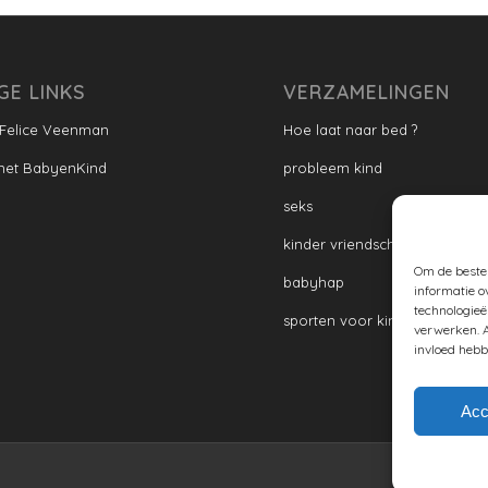
GE LINKS
VERZAMELINGEN
 Felice Veenman
Hoe laat naar bed ?
met BabyenKind
probleem kind
seks
kinder vriendschap
Om de beste 
babyhap
informatie o
technologieë
sporten voor kinderen
verwerken. A
invloed hebb
Acc