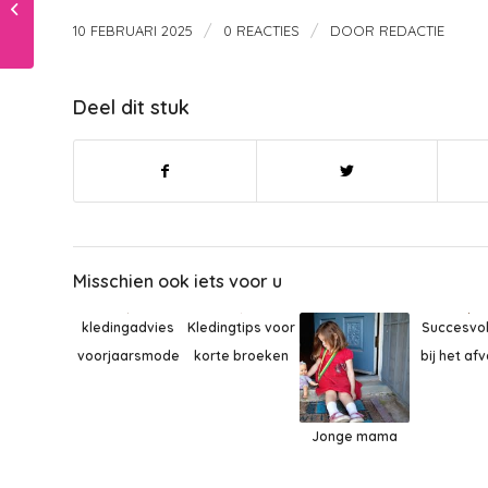
schedelcorrectie bij
/
/
10 FEBRUARI 2025
0 REACTIES
DOOR
REDACTIE
baby’s
Deel dit stuk
Misschien ook iets voor u
Succesvol 
Kledingtips voor
kledingadvies
bij het afv
korte broeken
voorjaarsmode
Jonge mama