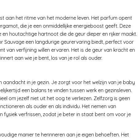
ast aan het ritme van het moderne leven. Het parfum opent
bergamot, die je een onmiddellijke energieboost geeft. Deze
en houtachtige hartnoot die de geur dieper en rijker maakt.
r Sauvage een langdurige geurervaring biedt, perfect voor
t van verfijning willen ervaren. Het is de geur van kracht en
nnert aan wie je bent, los van je rol als ouder.
 aandacht in je gezin. Je zorgt voor het welzijn van je baby
lijkertijd een balans te vinden tussen werk en gezinsleven.
el om jezelf niet uit het oog te verliezen. Zelfzorg is geen
functioneren als ouder en als individu. Het nemen van
ysiek verfrissen, zodat je beter in staat bent om voor je
voudige manier te herinneren aan je eigen behoeften. Het